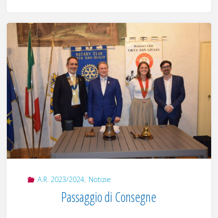
Visita
del
governatore"
A.R. 2023/2024
,
Notizie
Passaggio di Consegne