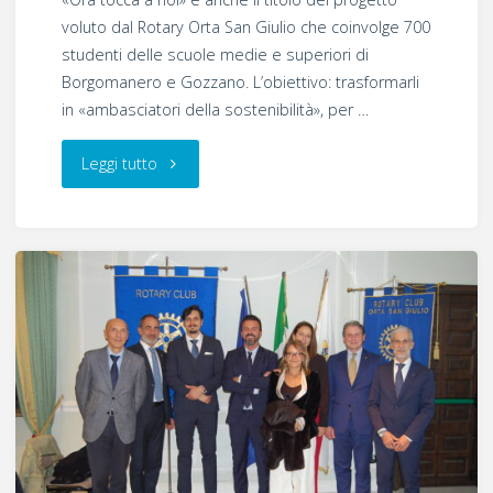
voluto dal Rotary Orta San Giulio che coinvolge 700
studenti delle scuole medie e superiori di
Borgomanero e Gozzano. L’obiettivo: trasformarli
in «ambasciatori della sostenibilità», per …
"Ora
Leggi tutto
tocca
a
noi:
ambasciatori
di
sostenibilità"