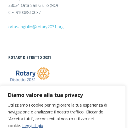
28024 Orta San Giulio (NO)
C.F. 91008810037
ortasangiulio@rotary2031.org
ROTARY DISTRETTO 2031
Diamo valore alla tua privacy
Utilizziamo i cookie per migliorare la tua esperienza di
navigazione e analizzare il nostro traffico. Cliccando
©2026 Rotary Club Orta San Giulio ETS |
Privacy +
“Accetta tutti”, acconsenti al nostro utilizzo dei
Cookies
| Realizzato da
Escamotages
cookie.
Leggi di più