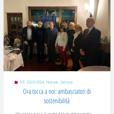
2024"
A.R. 2023/2024
,
Notizie
,
Service
Ora tocca a noi: ambasciatori di
sostenibilità
«Ora tocca a noi» è anche il titolo del progetto